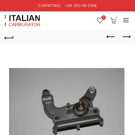
CONTATTACI:
+39 350 181 5916
0
0