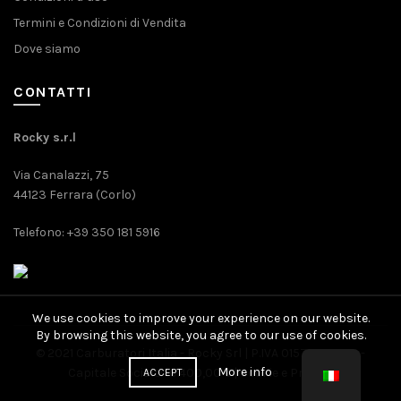
Termini e Condizioni di Vendita
Dove siamo
CONTATTI
Rocky s.r.l
Via Canalazzi, 75
44123 Ferrara (Corlo)
Telefono: +39 350 181 5916
We use cookies to improve your experience on our website.
By browsing this website, you agree to our use of cookies.
© 2021 Carburatori Italia - Rocky Srl | P.IVA 01571080389 -
More info
Capitale Sociale: 10.400,00 € |
Cookie
e
Privacy
ACCEPT