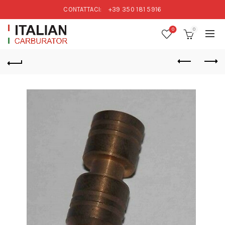
CONTATTACI:
+39 350 181 5916
0
0