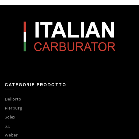
CATEGORIE PRODOTTO
Dellorto
Pierburg
Solex
S.U
Weber