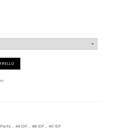
ntity
ARRELLO
ri
 Parts
,
44 IDF
,
48 IDF
,
40 IDF