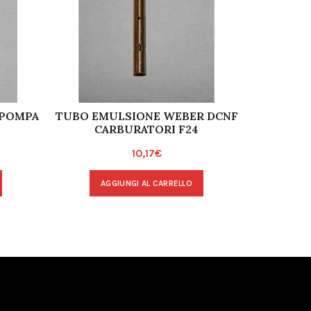
 POMPA
TUBO EMULSIONE WEBER DCNF
ALBERO 
CARBURATORI F24
WEBER
10,17
€
AGGIUNGI AL CARRELLO
A