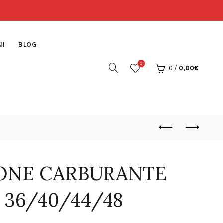
NI
BLOG
0
0
/
0,00
€
IONE CARBURANTE
 36/40/44/48