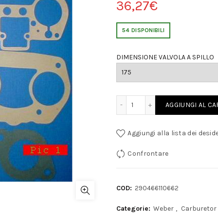
36,27
€
54 DISPONIBILI
DIMENSIONE VALVOLA A SPILLO
KIT REVISIONE CARBURANTE WEBER IDF 36/40/44/48 qua
AGGIUNGI AL C
Aggiungi alla lista dei deside
Confrontare
COD:
290466110662
Categorie:
Weber
,
Carburetor