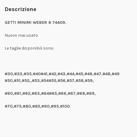
Descrizione
GETTI MINIMI WEBER # 74409.
Nuovo mai usato
Le taglie disponibili sono:
#30,#33,#35,#40#41,#42,#43,#44,#45,#46,#47,#48,#49
#50,#51,#52,,#53,#54#55,#56,#57,#58,#59,
#60,#61,#62,#63,#64#65,#66,#67,#68,#69,
#70,#75,#80,#85,#90,#95,#100
.