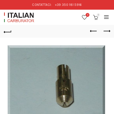
CONTATTACI:
+39 350 181 5916
0
0