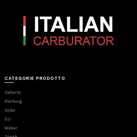
CATEGORIE PRODOTTO
Dellorto
Pierburg
Solex
S.U
Weber
Zenith