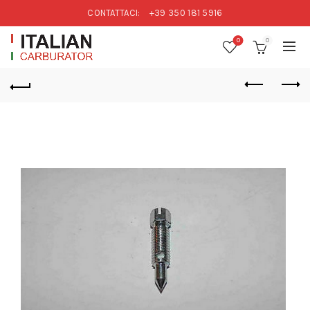
CONTATTACI:
+39 350 181 5916
0
0