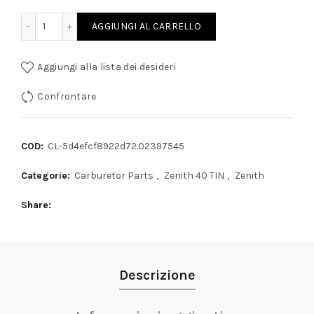
R CARBURATORI ZENITH 40 TIN quantity
AGGIUNGI AL CARRELLO
Aggiungi alla lista dei desideri
Confrontare
COD:
CL-5d4efcf8922d72.02397545
Categorie:
Carburetor Parts
,
Zenith 40 TIN
,
Zenith
Share
Descrizione