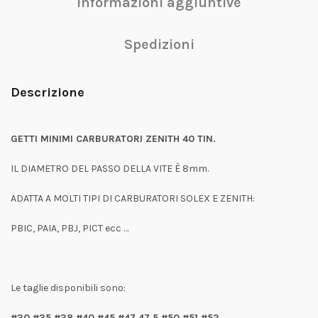
Informazioni aggiuntive
Spedizioni
Descrizione
GETTI MINIMI CARBURATORI ZENITH 40 TIN.
IL DIAMETRO DEL PASSO DELLA VITE È 8mm.
ADATTA A MOLTI TIPI DI CARBURATORI SOLEX E ZENITH:
PBIC, PAIA, PBJ, PICT ecc …
Le taglie disponibili sono:
#30,#35,#38,#40,#45,#47,47.5,#50,#51,#52,