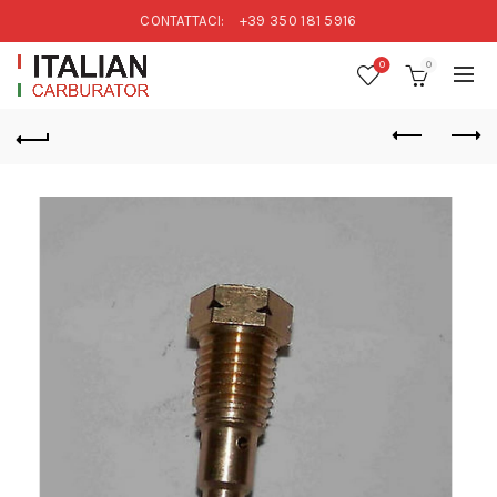
CONTATTACI:
+39 350 181 5916
0
0