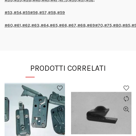
#53,#54,#55#56,#57,#58,#59
#60,#61,#62,#63,#64,#65,#66,#67,#68,#69#70,#75,#80,#85,#
PRODOTTI CORRELATI