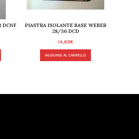
 DCNF
PIASTRA ISOLANTE BASE WEBER
TUBO
28/36 DCD
TOPOLIN
14,85
€
AGGIUNGI AL CARRELLO
A