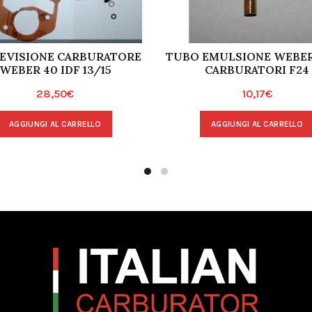
REVISIONE CARBURATORE
TUBO EMULSIONE WEBER
WEBER 40 IDF 13/15
CARBURATORI F24
28,50
€
10,17
€
AGGIUNGI AL CARRELLO
AGGIUNGI AL CARRELLO