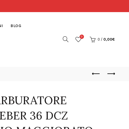
NI
BLOG
0
0
/
0,00
€
ARBURATORE
EBER 36 DCZ