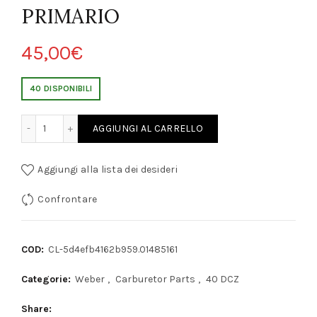
PRIMARIO
45,00
€
40 DISPONIBILI
 FERRARI WEBER 40 DCZ-PRIMARIO quantity
AGGIUNGI AL CARRELLO
Aggiungi alla lista dei desideri
Confrontare
COD:
CL-5d4efb4162b959.01485161
Categorie:
Weber
,
Carburetor Parts
,
40 DCZ
Share