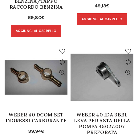
BENZINA/TAPPO
49,13
€
RACCORDO BENZINA
69,80
€
AGGIUNGI AL CARRELLO
AGGIUNGI AL CARRELLO
WEBER 40 DCOM SET
WEBER 40 IDA 3BBL
INGRESSI CARBURANTE
LEVA PER ASTA DELLA
POMPA 45027.007
39,94
€
PREFORATA