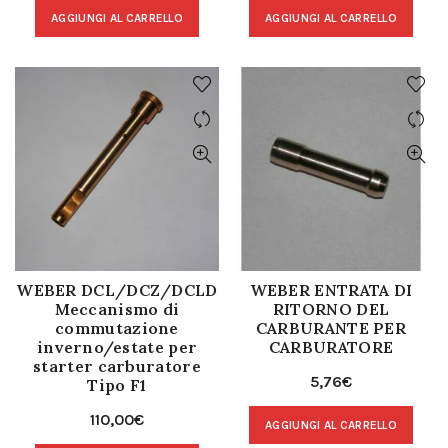
AGGIUNGI AL CARRELLO
AGGIUNGI AL CARRELLO
WEBER DCL/DCZ/DCLD
WEBER ENTRATA DI
Meccanismo di
RITORNO DEL
commutazione
CARBURANTE PER
inverno/estate per
CARBURATORE
starter carburatore
5,76
€
Tipo F1
110,00
€
AGGIUNGI AL CARRELLO