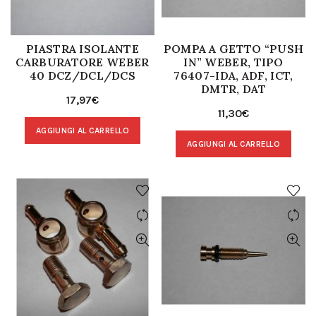
PIASTRA ISOLANTE
POMPA A GETTO “PUSH
CARBURATORE WEBER
IN” WEBER, TIPO
40 DCZ/DCL/DCS
76407-IDA, ADF, ICT,
DMTR, DAT
17,97
€
11,30
€
AGGIUNGI AL CARRELLO
AGGIUNGI AL CARRELLO