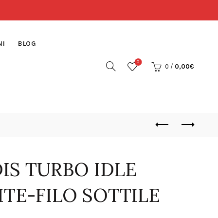
NI
BLOG
0
0
/
0,00
€
DIS TURBO IDLE
ITE-FILO SOTTILE