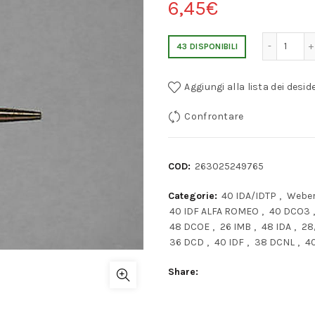
6,45
€
SOLEX 32 DIS TURBO IDLE MISCELA VI
43 DISPONIBILI
Aggiungi alla lista dei deside
Confrontare
COD:
263025249765
Categorie:
40 IDA/IDTP
,
Webe
40 IDF ALFA ROMEO
,
40 DCO3
,
48 DCOE
,
26 IMB
,
48 IDA
,
28
36 DCD
,
40 IDF
,
38 DCNL
,
4
Share