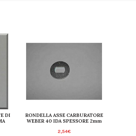
E DI
RONDELLA ASSE CARBURATORE
CO
MA
WEBER 40 IDA SPESSORE 2mm
CARBU
2,54
€