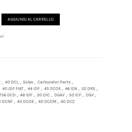
TE-FILO SOTTILE quantity
AGGIUNGI AL CARRELLO
ri
r
,
40 DCL
,
Solex
,
Carburetor Parts
,
40 IDF FIAT
,
44 IDF
,
45 DCOE
,
46 IDA
,
22 DRS
,
/36 DCD
,
48 IDF
,
30 DIC
,
DGAV
,
30 ICF
,
DGV
,
0 DCNF
,
40 DCOE
,
40 DCOM
,
40 DCZ