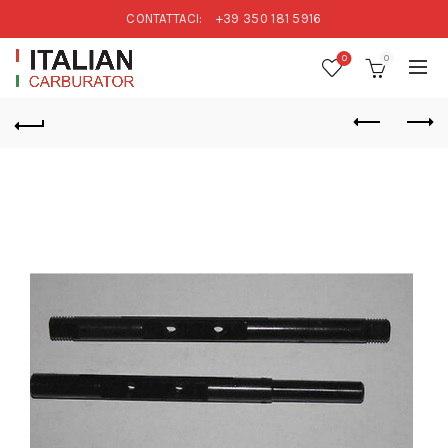
CONTATTACI:
+39 350 181 5916
0
0