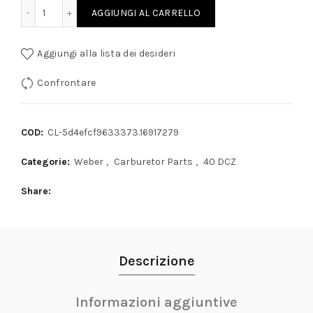
 FERRARI WEBER 40 DCZ - UNA COPPIA SOVRADDIMENSIONATA A 8.2m
AGGIUNGI AL CARRELLO
Aggiungi alla lista dei desideri
Confrontare
COD:
CL-5d4efcf9633373.16917279
Categorie:
Weber
,
Carburetor Parts
,
40 DCZ
Share
Descrizione
Informazioni aggiuntive