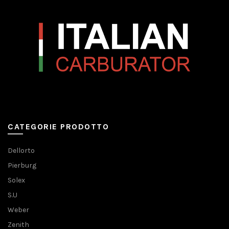
CATEGORIE PRODOTTO
Dellorto
Pierburg
Solex
S.U
Weber
Zenith