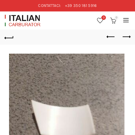
CONTATTACI:
+39 350 181 5916
0
0