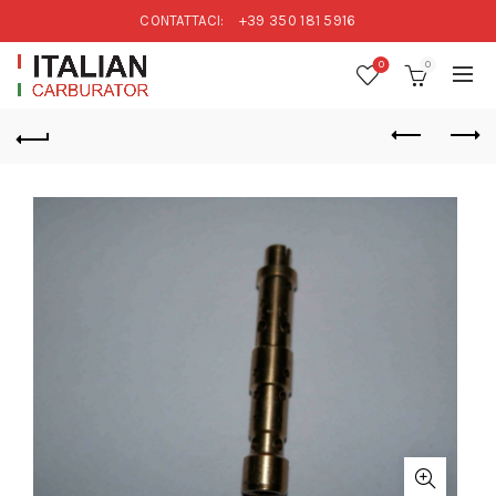
CONTATTACI:
+39 350 181 5916
0
0