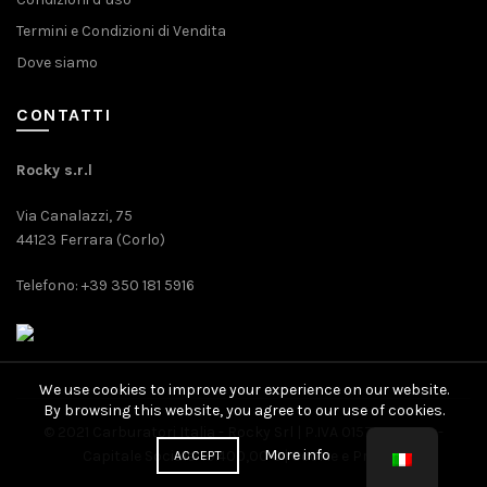
Termini e Condizioni di Vendita
Dove siamo
CONTATTI
Rocky s.r.l
Via Canalazzi, 75
44123 Ferrara (Corlo)
Telefono: +39 350 181 5916
We use cookies to improve your experience on our website.
By browsing this website, you agree to our use of cookies.
© 2021 Carburatori Italia - Rocky Srl | P.IVA 01571080389 -
More info
Capitale Sociale: 10.400,00 € |
Cookie
e
Privacy
ACCEPT