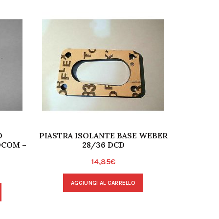
O
PIASTRA ISOLANTE BASE WEBER
TUBO A
DCOM –
28/36 DCD
91
14,85
€
AGGIUNGI AL CARRELLO
A