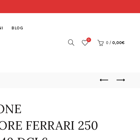
NI
BLOG
0
0
/
0,00
€
IONE
RE FERRARI 250