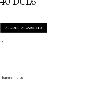
40 DCL6
0 GT WEBER 40 DCL6 quantity
AGGIUNGI AL CARRELLO
ri
rburetor Parts