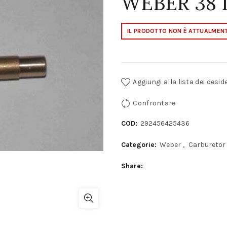
WEBER 38
IL PRODOTTO NON È ATTUALMENT
Aggiungi alla lista dei deside
Confrontare
COD:
292456425436
Categorie:
Weber
,
Carburetor
Share