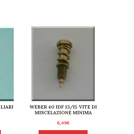
LIARI
WEBER 40 IDF 13/15 VITE DI
TUBO A
MISCELAZIONE MINIMA
91
6,49
€