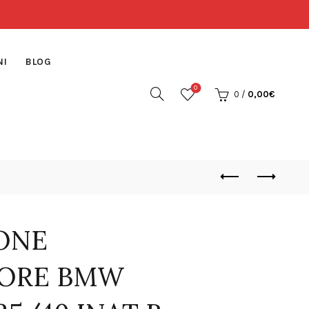
NI
BLOG
0
0
/
0,00
€
IONE
ORE BMW