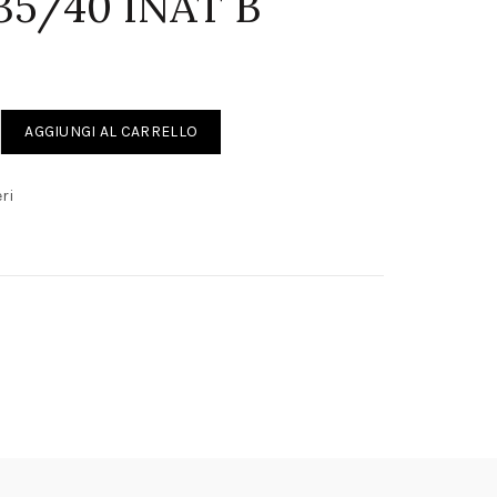
35/40 INAT B
URG 35/40 INAT B quantity
AGGIUNGI AL CARRELLO
ri