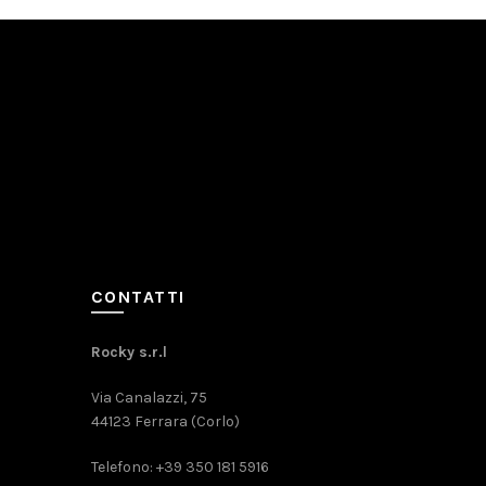
CONTATTI
Rocky s.r.l
Via Canalazzi, 75
44123 Ferrara (Corlo)
Telefono: +39 350 181 5916