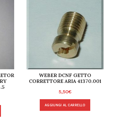
RETOR
WEBER DCNF GETTO
IN
ARY
CORRETTORE ARIA 41370.001
CARBU
.5
CARBUR
5,50
€
AGGIUNGI AL CARRELLO
A