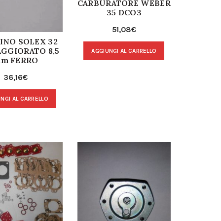
CARBURATORE WEBER
35 DCO3
51,08
€
INO SOLEX 32
AGGIORATO 8,5
AGGIUNGI AL CARRELLO
m FERRO
36,16
€
NGI AL CARRELLO