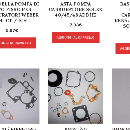
DELLA POMPA DI
ASTA POMPA
BAS
PO FISSO PER
CARBURATORE SOLEX
URATORI WEBER
40/45/48 ADDHE
CA
4 ICT / ICH
RENA
7,93
€
SO
5,67
€
AGGIUNGI AL CARRELLO
IUNGI AL CARRELLO
AGGIU
315 PIERBURG
BMW 520
BMW,M