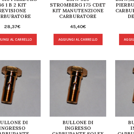
36 1 B 2 KIT
STROMBERG 175 CDET
PIERBU
REVISIONE
KIT MANUTENZIONE
CARBU
ARBURATORE
CARBURATORE
D
28,37
€
45,40
€
IUNGI AL CARRELLO
AGGIUNGI AL CARRELLO
AGGIU
ULLONE DI
BULLONE DI
B
INGRESSO
INGRESSO
I
ARBURANTE
CARBURANTE SOLEX
CARBU