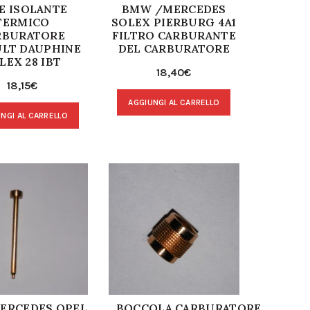
E ISOLANTE
BMW /MERCEDES
TERMICO
SOLEX PIERBURG 4A1
RBURATORE
FILTRO CARBURANTE
ULT DAUPHINE
DEL CARBURATORE
LEX 28 IBT
18,40
€
18,15
€
AGGIUNGI AL CARRELLO
NGI AL CARRELLO
ERCEDES,OPEL
BOCCOLA CARBURATORE