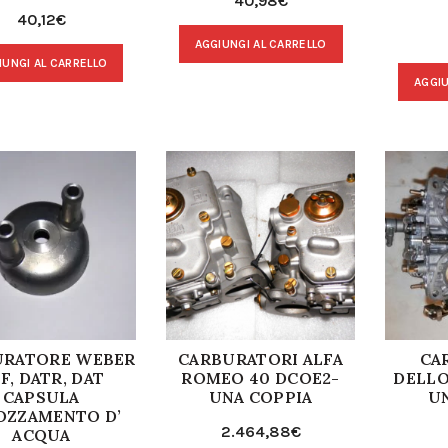
40,98
€
40,12
€
AGGIUNGI AL CARRELLO
IUNGI AL CARRELLO
AGGIU
URATORE WEBER
CARBURATORI ALFA
CA
F, DATR, DAT
ROMEO 40 DCOE2-
DELLO
CAPSULA
UNA COPPIA
U
OZZAMENTO D’
2.464,88
€
ACQUA