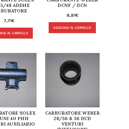
45/48 ADDHE
DCNF / DCN
RBURATORE
8,81
€
7,71
€
AGGIUNGI AL CARRELLO
NGI AL CARRELLO
RATORE SOLEX
CARBURATORE WEBER
UNI 40 PHH
28/36 & 36 DCD
RI AUSILIARIO
VENTURI