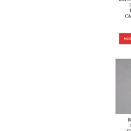
C
AGG
B
C