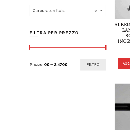
×
Carburatori Italia
ALBER
LA
FILTRA PER PREZZO
S
INGR
Prezzo Min
Prezzo Max
AGG
Prezzo:
0€
—
2.470€
FILTRO