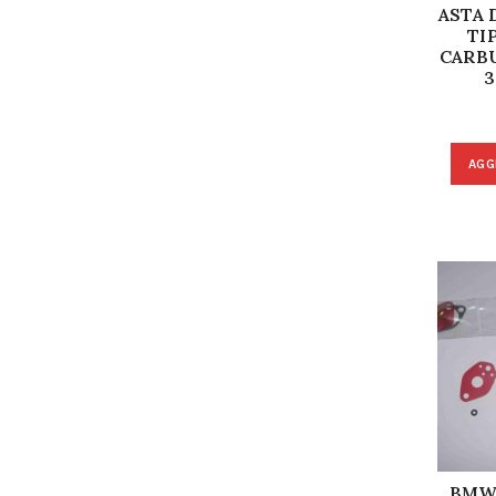
ASTA 
TI
CARB
3
AGG
BMW 