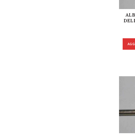
ALB
DEL
AGG