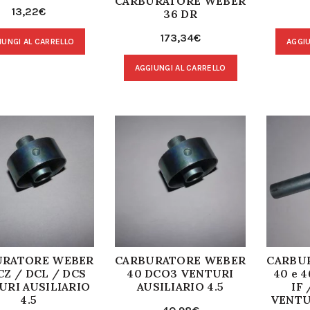
CARBURATORE WEBER
13,22
€
36 DR
173,34
€
IUNGI AL CARRELLO
AGGIU
AGGIUNGI AL CARRELLO
URATORE WEBER
CARBURATORE WEBER
CARBU
CZ / DCL / DCS
40 DCO3 VENTURI
40 e 4
URI AUSILIARIO
AUSILIARIO 4.5
IF 
4.5
VENTU