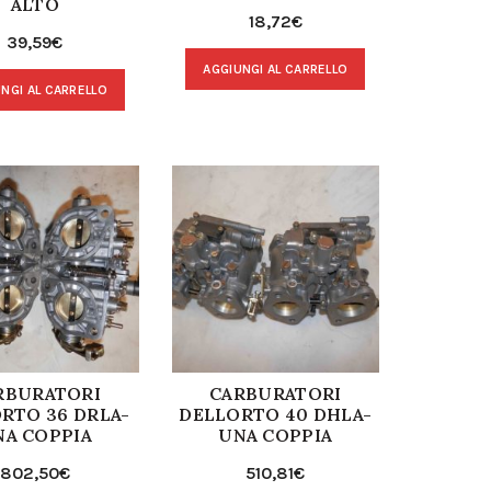
ALTO
18,72
€
39,59
€
AGGIUNGI AL CARRELLO
NGI AL CARRELLO
RBURATORI
CARBURATORI
RTO 36 DRLA-
DELLORTO 40 DHLA-
NA COPPIA
UNA COPPIA
802,50
€
510,81
€