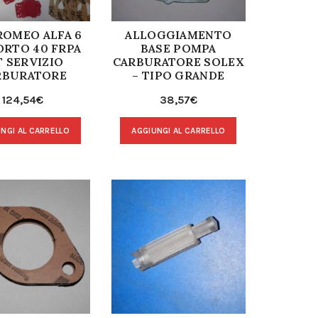
ROMEO ALFA 6
ALLOGGIAMENTO
ORTO 40 FRPA
BASE POMPA
T SERVIZIO
CARBURATORE SOLEX
RBURATORE
– TIPO GRANDE
124,54
€
38,57
€
NGI AL CARRELLO
AGGIUNGI AL CARRELLO