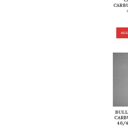
CARB
AGG
BULL
CARB
46/