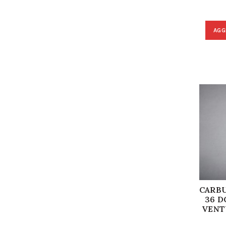
AGG
CARB
36 D
VENT