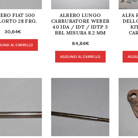
ERO FIAT 500
ALBERO LUNGO
ALFA 
LORTO 28 FRG.
CARBURATORE WEBER
DELL
40 IDA / IDT / IDTP 3
KI
30,64
€
BBL MISURA 8.2 MM
CA
84,86
€
IUNGI AL CARRELLO
AGGIUNGI AL CARRELLO
AGGIU