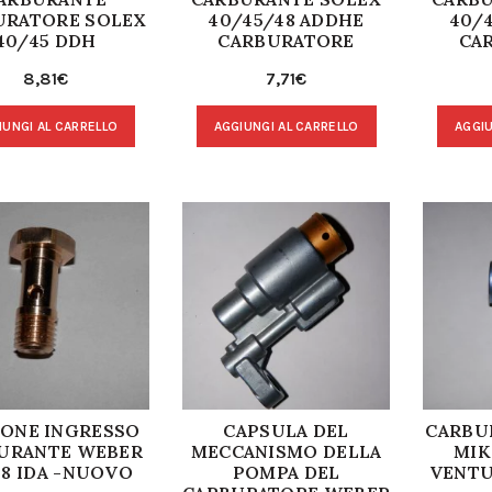
URATORE SOLEX
40/45/48 ADDHE
40/
40/45 DDH
CARBURATORE
CA
8,81
€
7,71
€
IUNGI AL CARRELLO
AGGIUNGI AL CARRELLO
AGGIU
ONE INGRESSO
CAPSULA DEL
CARBU
URANTE WEBER
MECCANISMO DELLA
MIK
48 IDA -NUOVO
POMPA DEL
VENTU