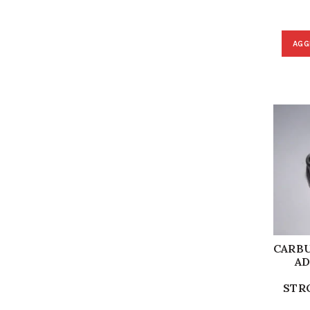
AGG
CARB
AD
STR