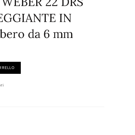
WEBER 22 DRS
EGGIANTE IN
bero da 6 mm
GIANTE IN OTTONE Albero da 6 mm quantity
ARRELLO
ri