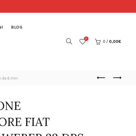
NI
BLOG
0
0
/
0,00
€
o da 6 mm
IONE
ORE FIAT