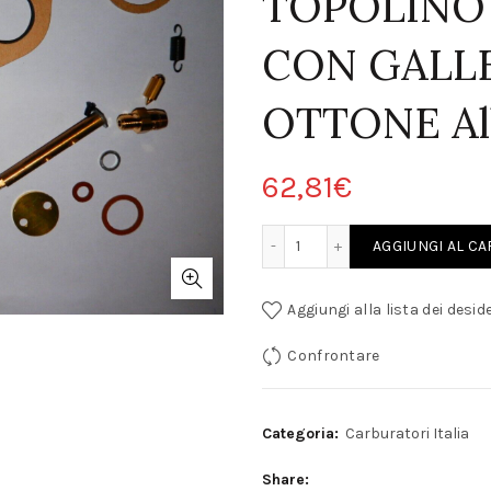
TOPOLINO 
CON GALL
OTTONE Al
62,81
€
IT REVISIONE CARBURATORE FIAT TOPOLINO WEBER 22 DRS CON GALLEG
AGGIUNGI AL C
Aggiungi alla lista dei deside
Confrontare
Categoria:
Carburatori Italia
Share