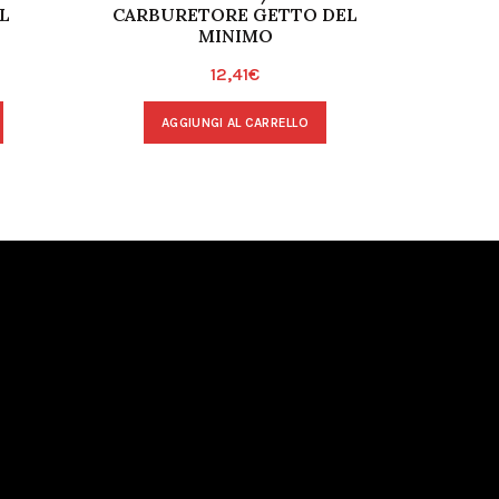
L
CARBURETORE GETTO DEL
DC
MINIMO
12,41
€
AGGIUNGI AL CARRELLO
A