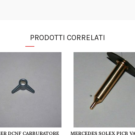
PRODOTTI CORRELATI
ER DCNF CARBURATORE
MERCEDES SOLEX PICB V