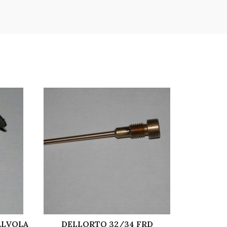
ALVOLA
DELLORTO 32/34 FRD
FIAT 12