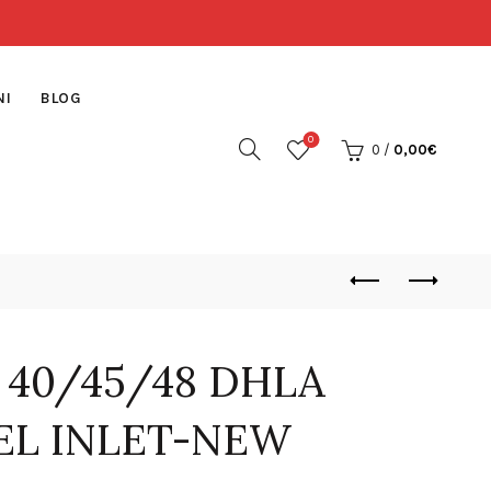
NI
BLOG
0
0
/
0,00
€
40/45/48 DHLA
EL INLET-NEW