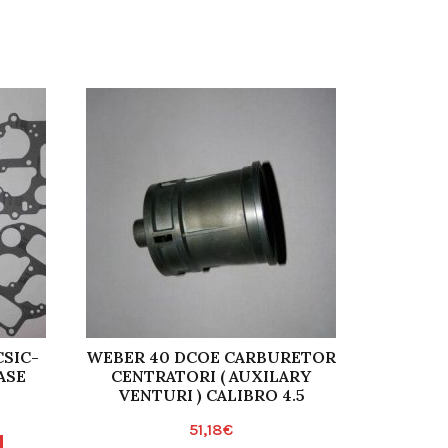
CSIC-
WEBER 40 DCOE CARBURETOR
WEBER 3
ASE
CENTRATORI ( AUXILARY
VENTURI ) CALIBRO 4.5
51,18
€