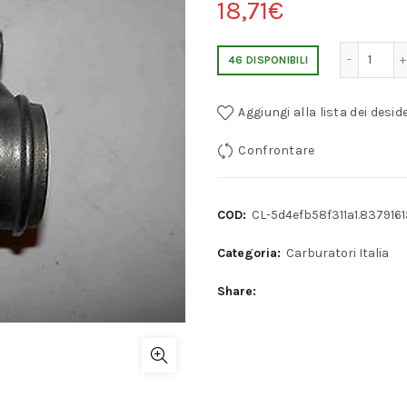
18,71
€
DELLORTO 40/45/48 DHLA SINGLE F
46 DISPONIBILI
Aggiungi alla lista dei deside
Confrontare
COD:
CL-5d4efb58f311a1.8379161
Categoria:
Carburatori Italia
Share