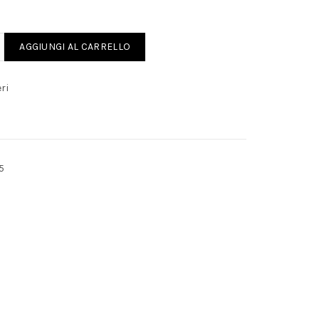
UEL INLET-NEW quantity
AGGIUNGI AL CARRELLO
ri
5