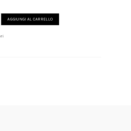
O CARBURATORE quantity
AGGIUNGI AL CARRELLO
ri