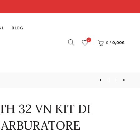
NI
BLOG
0
0
/
0,00
€
H 32 VN KIT DI
 CARBURATORE