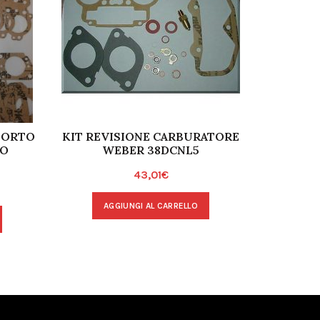
LORTO
KIT REVISIONE CARBURATORE
SOLEX C 
IO
WEBER 38DCNL5
43,01
€
A
AGGIUNGI AL CARRELLO