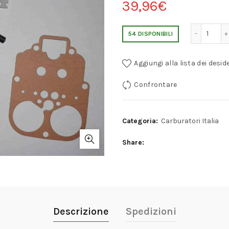
39,96
€
FIAT PANDA WEBER 30 DGF KIT D
54 DISPONIBILI
Aggiungi alla lista dei deside
Confrontare
Categoria:
Carburatori Italia
Share
Descrizione
Spedizioni