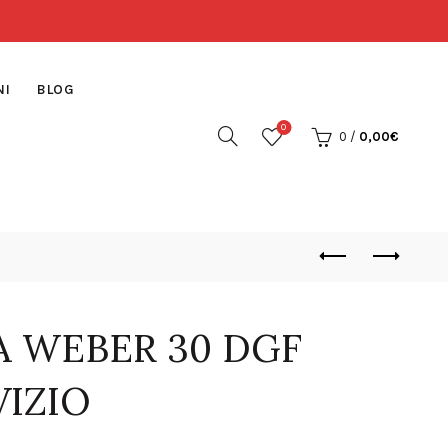
NI
BLOG
0
0
/
0,00
€
A WEBER 30 DGF
VIZIO