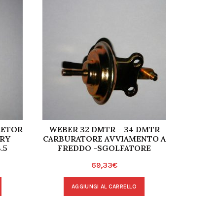
RETOR
WEBER 32 DMTR – 34 DMTR
ALFA RO
ARY
CARBURATORE AVVIAMENTO A
40 F
.5
FREDDO -SGOLFATORE
69,33
€
AGGIUNGI AL CARRELLO
A