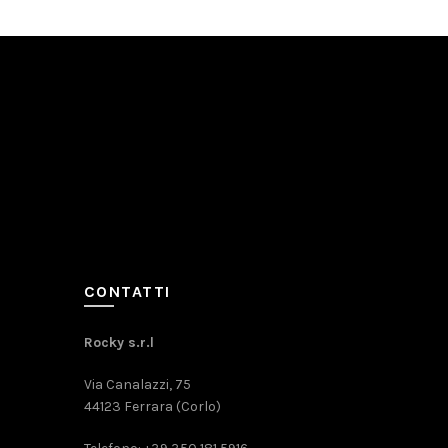
CONTATTI
Rocky s.r.l
Via Canalazzi, 75
44123 Ferrara (Corlo)