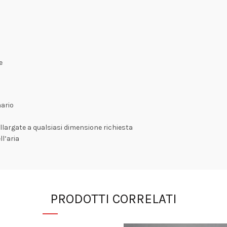
e
mario
largate a qualsiasi dimensione richiesta
ll’aria
PRODOTTI CORRELATI