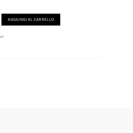
I SERVIZIO quantity
AGGIUNGI AL CARRELLO
ri