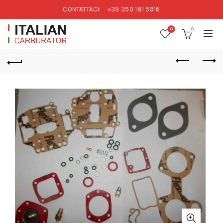
CONTATTACI:
+39 350 181 5916
0
0