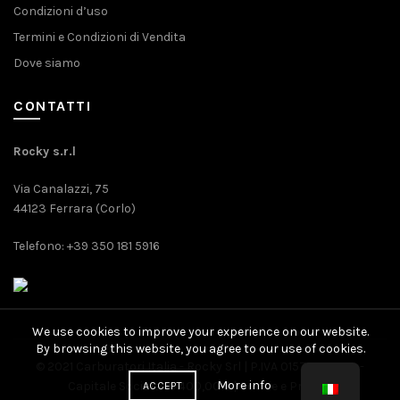
Condizioni d’uso
Termini e Condizioni di Vendita
Dove siamo
CONTATTI
Rocky s.r.l
Via Canalazzi, 75
44123 Ferrara (Corlo)
Telefono: +39 350 181 5916
We use cookies to improve your experience on our website.
By browsing this website, you agree to our use of cookies.
© 2021 Carburatori Italia - Rocky Srl | P.IVA 01571080389 -
More info
Capitale Sociale: 10.400,00 € |
Cookie
e
Privacy
ACCEPT