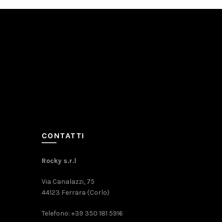
CONTATTI
Rocky s.r.l
Via Canalazzi, 75
44123 Ferrara (Corlo)
Telefono: +39 350 181 5916