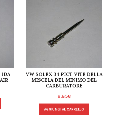
 IDA
VW SOLEX 34 PICT VITE DELLA
WEBER 
AIR
MISCELA DEL MINIMO DEL
CENT
CARBURATORE
VENT
6,85
€
AGGIUNGI AL CARRELLO
A