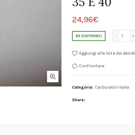
35 E 40
24,96
€
GALLEGGIANTE PER CARBURATORE PAA
83 DISPONIBILI
Aggiungi alla lista dei deside
Confrontare
Categoria:
Carburatori Italia
Share