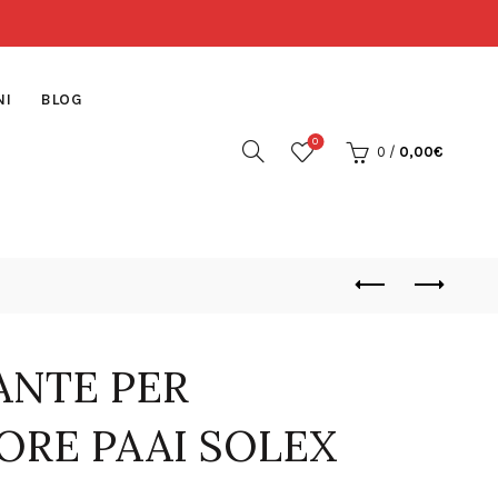
NI
BLOG
0
0
/
0,00
€
ANTE PER
ORE PAAI SOLEX