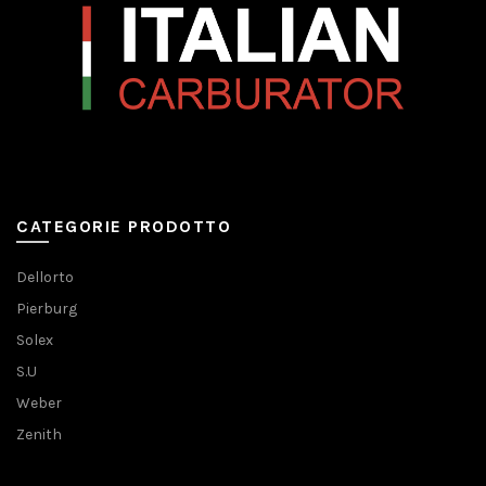
CATEGORIE PRODOTTO
Dellorto
Pierburg
Solex
S.U
Weber
Zenith