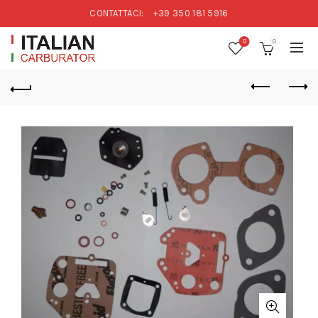
CONTATTACI:
+39 350 181 5916
0
0