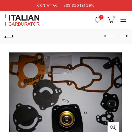
CONTATTACI:
+39 350 181 5916
0
0