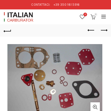
CONTATTACI:
+39 350 181 5916
0
0