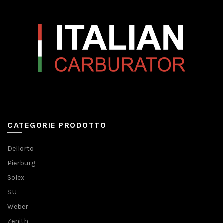
CATEGORIE PRODOTTO
Dellorto
Pierburg
Solex
S.U
Weber
Zenith