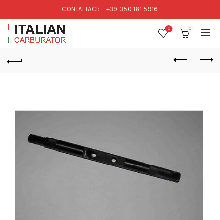
CONTATTACI:
+39 350 181 5916
0
0