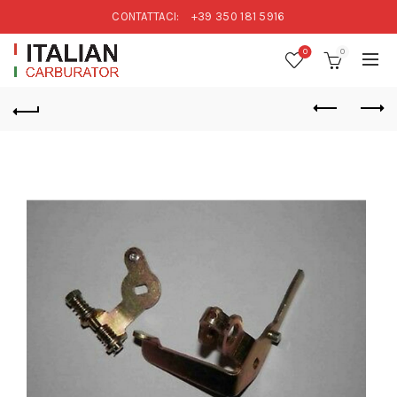
CONTATTACI:
+39 350 181 5916
0
0