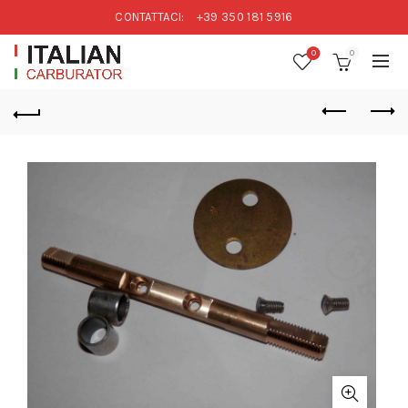
CONTATTACI:
+39 350 181 5916
0
0