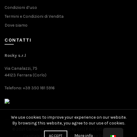
Condizioni d’uso
Termini e Condizioni di Vendita
Dove siamo
CONTATTI
Rocky s.r.l
Via Canalazzi, 75
44123 Ferrara (Corlo)
Telefono: +39 350 181 5916
We use cookies to improve your experience on our website.
By browsing this website, you agree to our use of cookies.
© 2021 Carburatori Italia - Rocky Srl | P.IVA 01571080389 -
More info
Capitale Sociale: 10.400,00 € |
Cookie
e
Privacy
ACCEPT