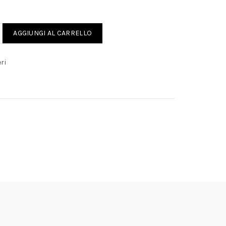
 61440 quantity
AGGIUNGI AL CARRELLO
ri