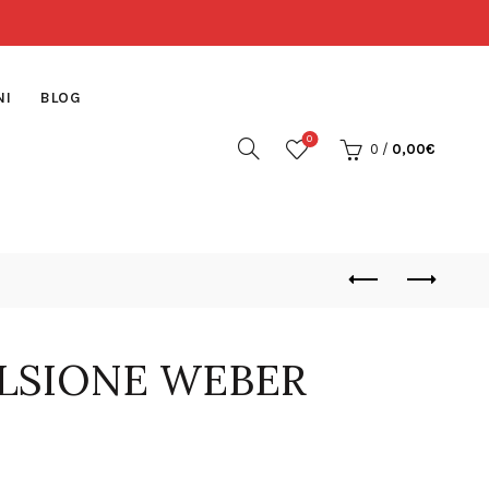
NI
BLOG
0
0
/
0,00
€
LSIONE WEBER