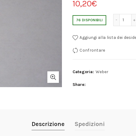
10,20
€
TUBO EMULSIONE WEBER F70
76 DISPONIBILI
Aggiungi alla lista dei deside
Confrontare
Categoria:
Weber
Share
Descrizione
Spedizioni