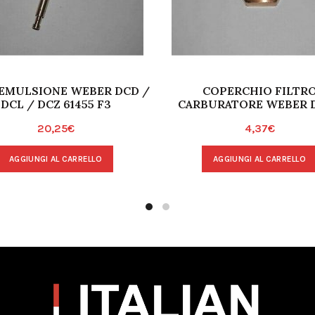
EMULSIONE WEBER DCD /
COPERCHIO FILTR
DCL / DCZ 61455 F3
CARBURATORE WEBER 
20,25
€
4,37
€
AGGIUNGI AL CARRELLO
AGGIUNGI AL CARRELLO