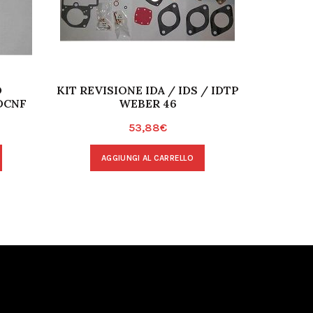
O
KIT REVISIONE IDA / IDS / IDTP
KIT REV
DCNF
WEBER 46
53,88
€
AGGIUNGI AL CARRELLO
A