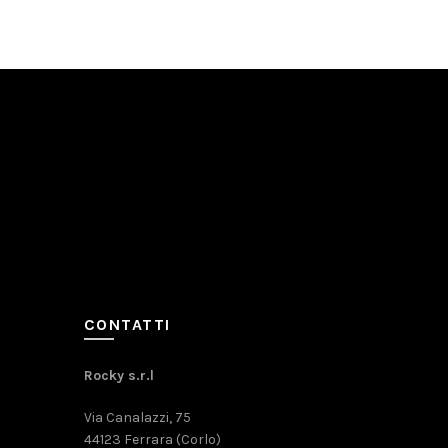
CONTATTI
Rocky s.r.l
Via Canalazzi, 75
44123 Ferrara (Corlo)