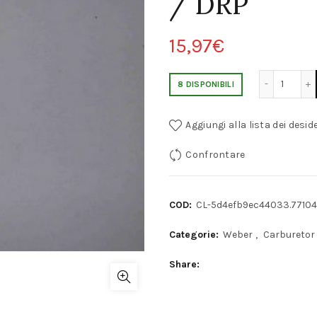
/ DRP
15,97
€
GETTO DI AVVIAMENTO PRINCIPALE WEBE
8 DISPONIBILI
Aggiungi alla lista dei deside
Confrontare
COD:
CL-5d4efb9ec44033.7710
Categorie:
Weber
,
Carburetor
Share