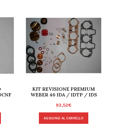
O
KIT REVISIONE PREMIUM
GUARN
DCNF
WEBER 46 IDA / IDTP / IDS
SUPERI
93,52
€
AGGIUNGI AL CARRELLO
A