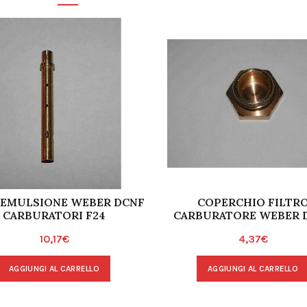
 EMULSIONE WEBER DCNF
COPERCHIO FILTR
CARBURATORI F24
CARBURATORE WEBER 
10,17
€
4,37
€
AGGIUNGI AL CARRELLO
AGGIUNGI AL CARRELLO