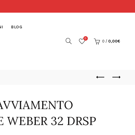
NI
BLOG
0
0
/
0,00
€
 AVVIAMENTO
E WEBER 32 DRSP