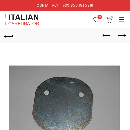
CONTATTACI:
+39 350 181 5916
0
0