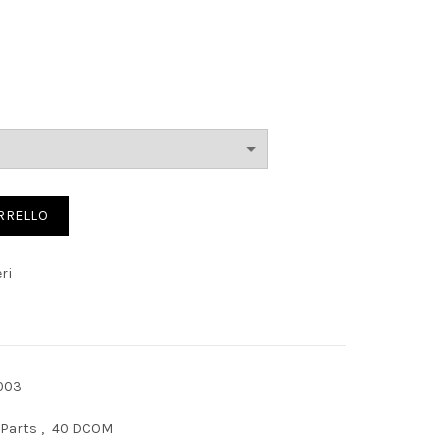
ty
ARRELLO
ri
003
 Parts
,
40 DCOM