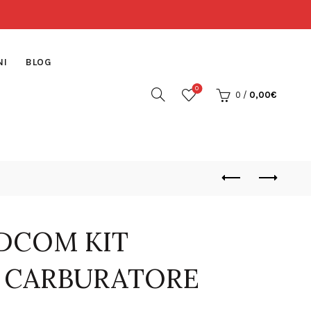
NI
BLOG
0
0
/
0,00
€
DCOM KIT
E CARBURATORE