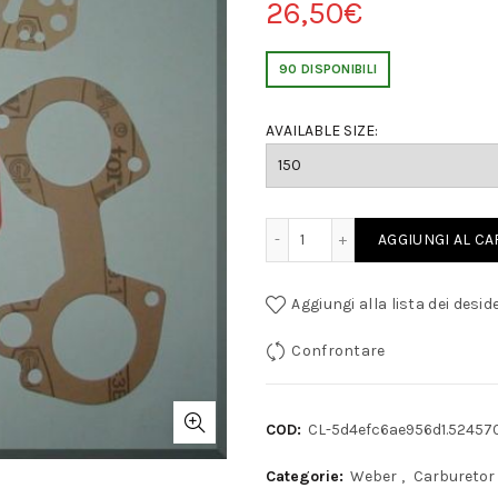
26,50
€
90 DISPONIBILI
AVAILABLE SIZE:
WEBER 40 DCOM KIT REVISIONE CARBURATORE quanti
AGGIUNGI AL C
Aggiungi alla lista dei deside
Confrontare
COD:
CL-5d4efc6ae956d1.52457
Categorie:
Weber
,
Carburetor