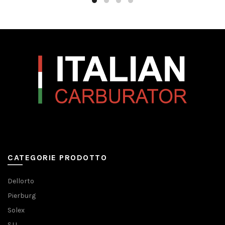
CATEGORIE PRODOTTO
Dellorto
Pierburg
Solex
S.U