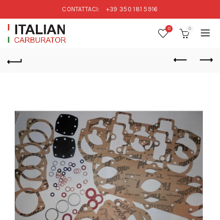
CONTATTACI:
+39 350 181 5916
0
0