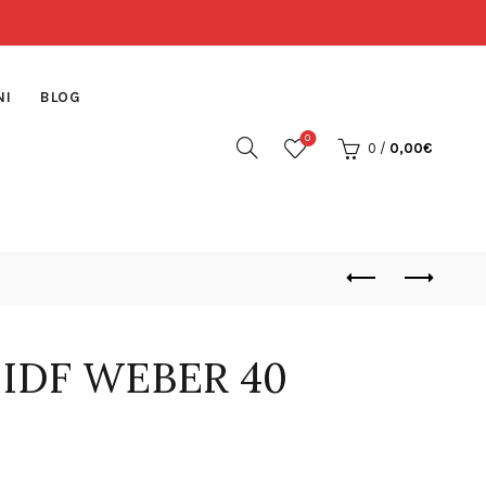
NI
BLOG
0
0
/
0,00
€
 IDF WEBER 40