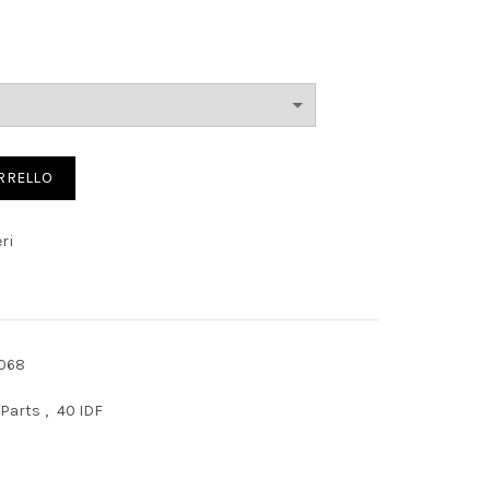
ARRELLO
ri
5068
 Parts
,
40 IDF