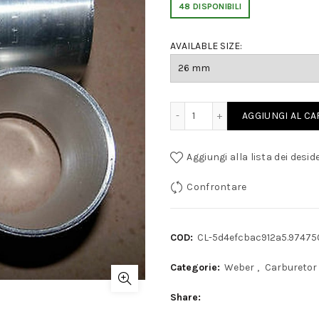
48 DISPONIBILI
AVAILABLE SIZE:
DIFFUSORI IDF WEBER 40 quantity
AGGIUNGI AL C
Aggiungi alla lista dei deside
Confrontare
COD:
CL-5d4efcbac912a5.9747
Categorie:
Weber
,
Carburetor
Share