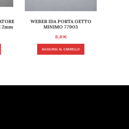
ATORE
WEBER IDA PORTA GETTO
MOLLA
E 2mm
MINIMO 77903
FERMA
8,81
€
AGGIUNGI AL CARRELLO
A