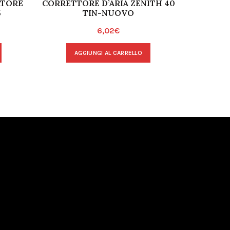
ATORE
CORRETTORE D’ARIA ZENITH 40
WEBER 
5
TIN-NUOVO
MISC
6,02
€
AGGIUNGI AL CARRELLO
A