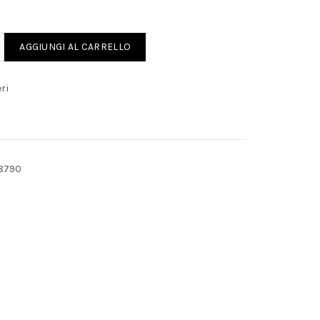
LE LEVER quantity
AGGIUNGI AL CARRELLO
ri
8790