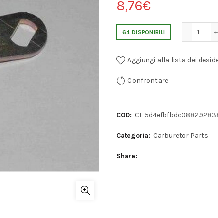
8,76
€
WEBER DCD/DCZ/DCL THROTT
64 DISPONIBILI
Aggiungi alla lista dei deside
Confrontare
COD:
CL-5d4efbfbdc0882.9283
Categoria:
Carburetor Parts
Share