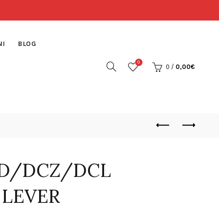
NI
BLOG
0
0
/
0,00
€
D/DCZ/DCL
 LEVER