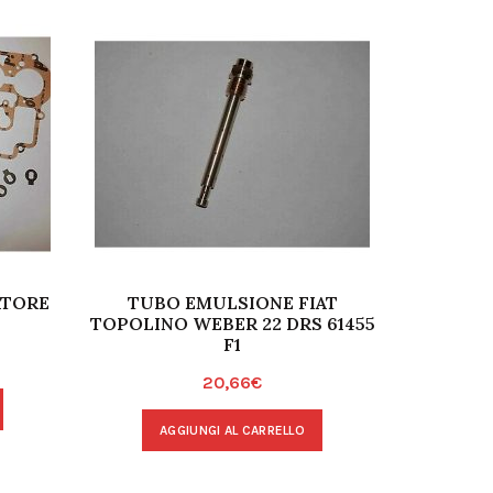
ATORE
TUBO EMULSIONE FIAT
PISTONE
TOPOLINO WEBER 22 DRS 61455
D
F1
20,66
€
A
AGGIUNGI AL CARRELLO