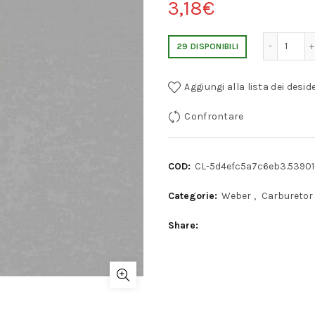
3,18
€
CLIP PORTA MOLLA WEBER
29 DISPONIBILI
Aggiungi alla lista dei deside
Confrontare
COD:
CL-5d4efc5a7c6eb3.5390
Categorie:
Weber
,
Carburetor
Share