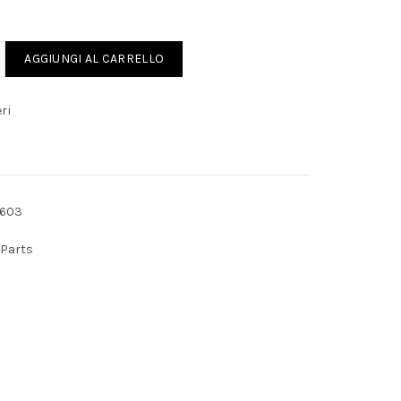
 DCOE quantity
AGGIUNGI AL CARRELLO
ri
1603
 Parts