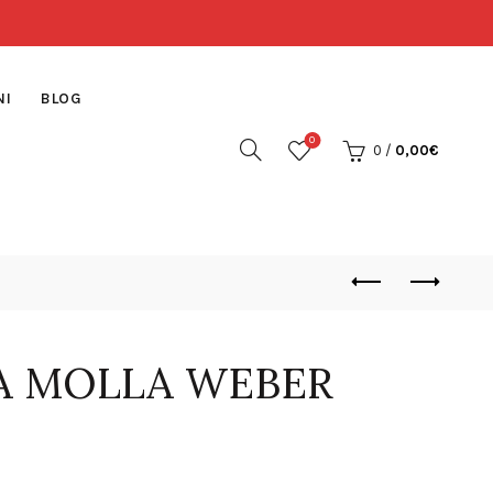
NI
BLOG
0
0
/
0,00
€
TA MOLLA WEBER