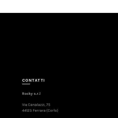
CONTATTI
Rocky s.r.l
Via Canalazzi, 75
44123 Ferrara (Corlo)