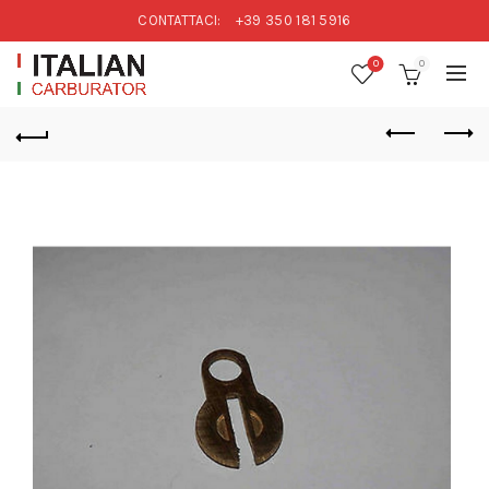
CONTATTACI:
+39 350 181 5916
0
0