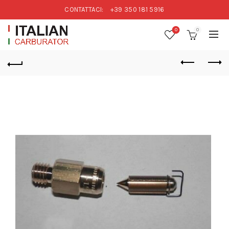
CONTATTACI:
+39 350 181 5916
0
0