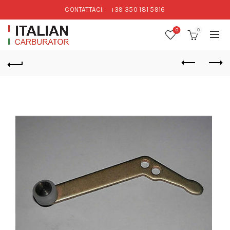
CONTATTACI:
+39 350 181 5916
0
0