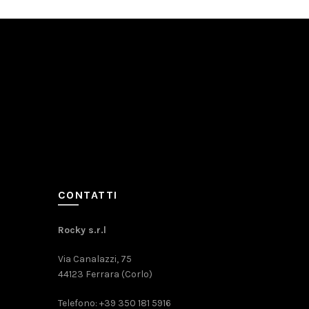
CONTATTI
Rocky s.r.l
Via Canalazzi, 75
44123 Ferrara (Corlo)
Telefono: +39 350 181 5916