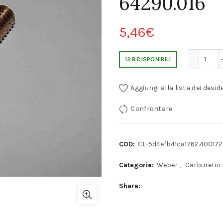
64290.016
5,46
€
VALVOLA DI RICHIESTA DELLA POMPA I
128 DISPONIBILI
Aggiungi alla lista dei deside
Confrontare
COD:
CL-5d4efb41ca1762.40017
Categorie:
Weber
,
Carburetor
Share