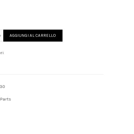
DF WEBER 64290.016 quantity
AGGIUNGI AL CARRELLO
ri
230
 Parts