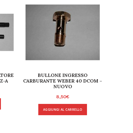
ATORE
BULLONE INGRESSO
WEBER
Z-A
CARBURANTE WEBER 40 DCOM –
NUOVO
8,50
€
A
AGGIUNGI AL CARRELLO