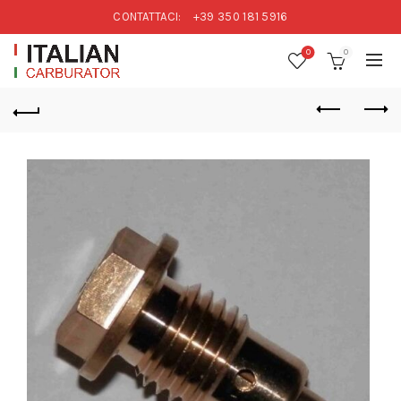
CONTATTACI:
+39 350 181 5916
0
0