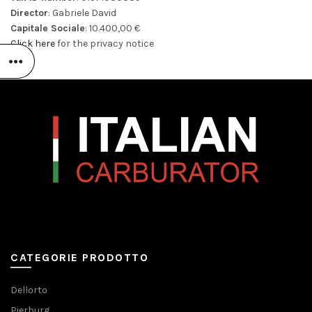
Director
: Gabriele David
Capitale Sociale
: 10.400,00 €
Click here
for the privacy notice
CATEGORIE PRODOTTO
Dellorto
Pierburg