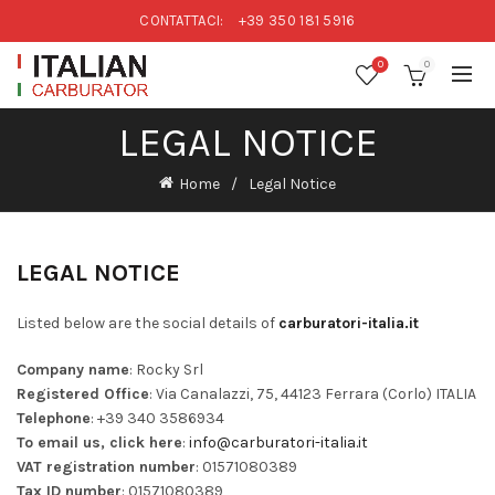
CONTATTACI:
+39 350 181 5916
0
0
LEGAL NOTICE
Home
Legal Notice
LEGAL NOTICE
Listed below are the social details of
carburatori-italia.it
Company name
: Rocky Srl
Registered Office
: Via Canalazzi, 75, 44123 Ferrara (Corlo) ITALIA
Telephone
: +39 340 3586934
To email us, click here
:
info@carburatori-italia.it
VAT registration number
: 01571080389
Tax ID number
: 01571080389