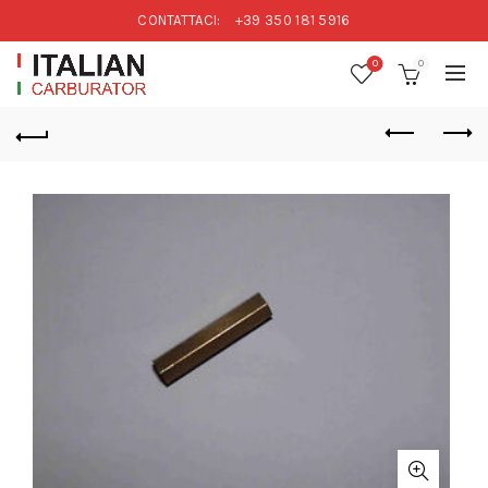
CONTATTACI:
+39 350 181 5916
0
0