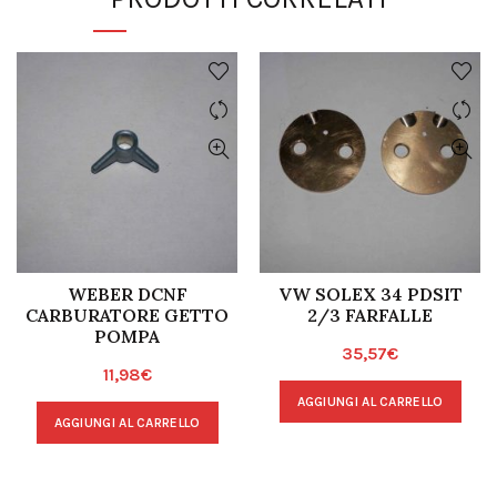
WEBER DCNF
VW SOLEX 34 PDSIT
CARBURATORE GETTO
2/3 FARFALLE
POMPA
35,57
€
11,98
€
AGGIUNGI AL CARRELLO
AGGIUNGI AL CARRELLO