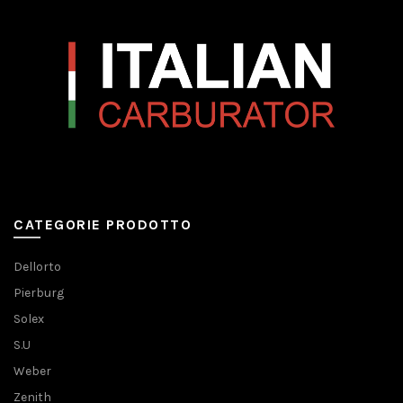
CATEGORIE PRODOTTO
Dellorto
Pierburg
Solex
S.U
Weber
Zenith