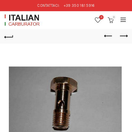
CONTATTACI:
+39 350 181 5916
0
0