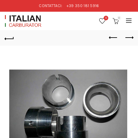
CONTATTACI:
+39 350 181 5916
0
0