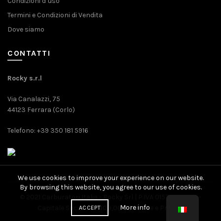
Condizioni d’uso
Termini e Condizioni di Vendita
Dove siamo
CONTATTI
Rocky s.r.l
Via Canalazzi, 75
44123 Ferrara (Corlo)
Telefono: +39 350 181 5916
We use cookies to improve your experience on our website.
By browsing this website, you agree to our use of cookies.
© 2021 Carburatori Italia - Rocky Srl | P.IVA 01571080389 -
More info
Capitale Sociale: 10.400,00 € |
Cookie
e
Privacy
ACCEPT