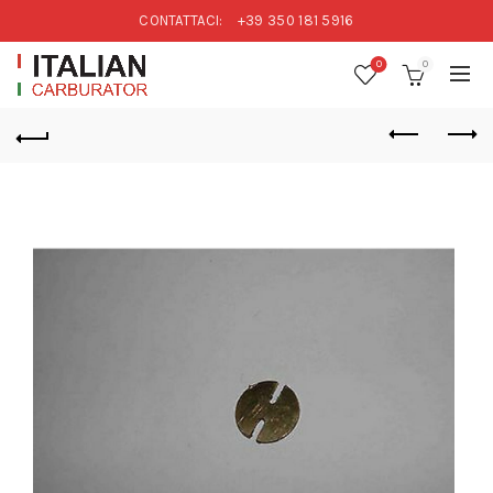
CONTATTACI:
+39 350 181 5916
0
0