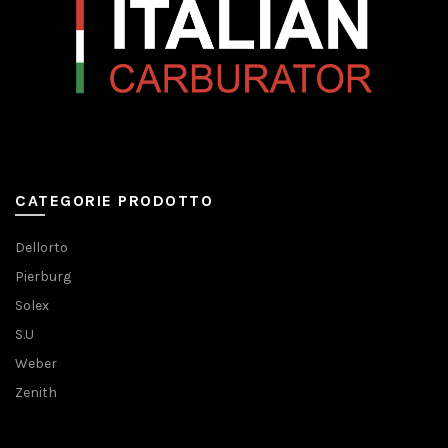
CATEGORIE PRODOTTO
Dellorto
Pierburg
Solex
S.U
Weber
Zenith