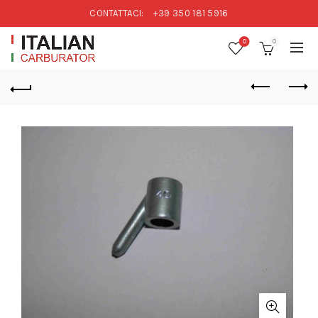
CONTATTACI:
+39 350 181 5916
0
0