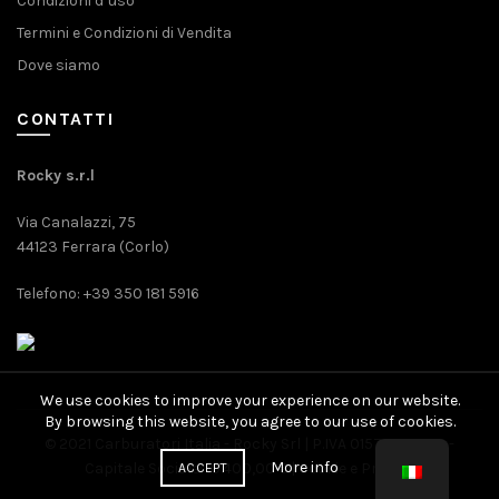
Condizioni d’uso
Termini e Condizioni di Vendita
Dove siamo
CONTATTI
Rocky s.r.l
Via Canalazzi, 75
44123 Ferrara (Corlo)
Telefono: +39 350 181 5916
We use cookies to improve your experience on our website.
By browsing this website, you agree to our use of cookies.
© 2021 Carburatori Italia - Rocky Srl | P.IVA 01571080389 -
More info
Capitale Sociale: 10.400,00 € |
Cookie
e
Privacy
ACCEPT