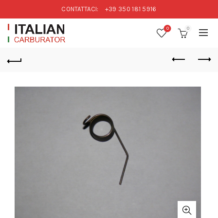
CONTATTACI:
+39 350 181 5916
0
0