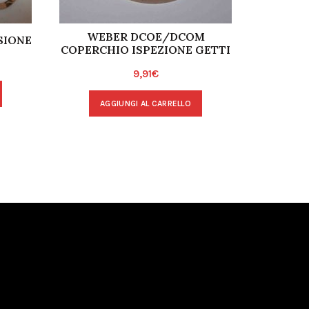
WEBER DCOE/DCOM
ALFA RO
SIONE
COPERCHIO ISPEZIONE GETTI
40 F
9,91
€
AGGIUNGI AL CARRELLO
A