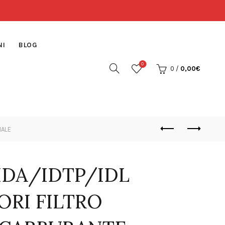
NI
BLOG
0
0
/
0,00
€
NALE
IDA/IDTP/IDL
RI FILTRO