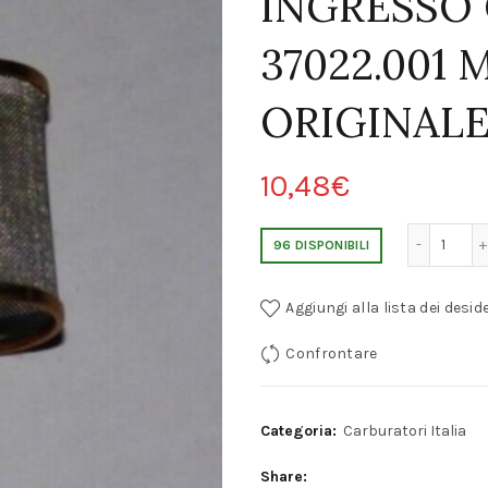
INGRESSO
37022.001
ORIGINAL
10,48
€
WEBER 40 IDA/IDTP/IDL CARBURATORI FILTRO ING
96 DISPONIBILI
Aggiungi alla lista dei deside
Confrontare
Categoria:
Carburatori Italia
Share