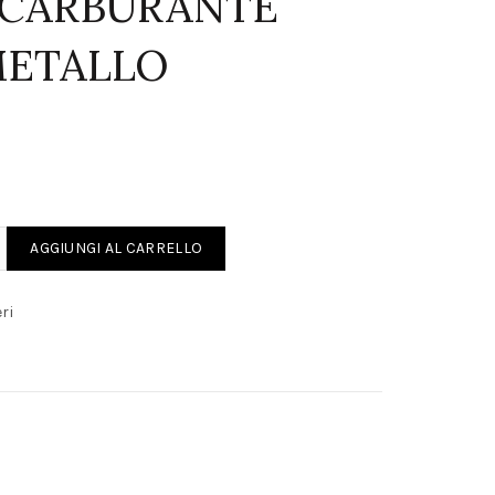
 CARBURANTE
 METALLO
E
RESSO CARBURANTE 37022.001 METALLO ORIGINALE quantity
AGGIUNGI AL CARRELLO
ri